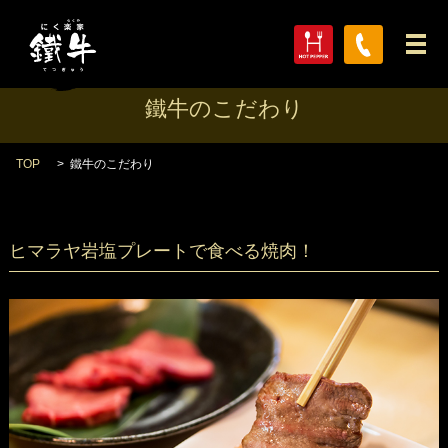
メ
鐵牛のこだわり
TOP
鐵牛のこだわり
ヒマラヤ岩塩プレートで食べる焼肉！