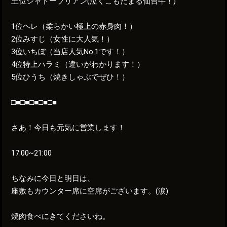
王位シャトーブリアン(泣くこもだまる仙台牛！)
1位ヘレ（柔らかい極上の赤身肉！）
2位みすじ（女性に大人気！）
3位いちぼ（当店人気No.1です！）
4位特上ハラミ（違いがわかります！）
5位ひうち（焼きしゃぶでぜひ！）
□■□■□■□■□■
さあ！今日も元気に営業します！
17:00~21:00
ちなみに今日と明日は、
座敷もカウンター席に空席がございます。(涙)
焼肉食べにきてくださいね。